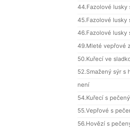
44.Fazolové lusky
45.Fazolové lusky
46.Fazolové lusky
49.Mleté vepřové z
50.Kuřecí ve slad
52.Smažený sýr s 
není
54.Kuřecí s pečen
55.Vepřové s peče
56.Hovězí s pečen