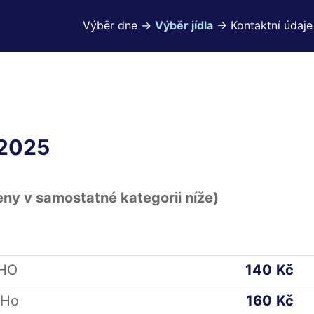
Výběr dne ->
Výběr jídla
-> Kontaktní údaje
.2025
eny v samostatné kategorii níže)
PHO
140
Kč
PHo
160
Kč