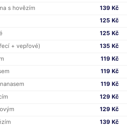
ina s hovězím
139
Kč
125
Kč
é
125
Kč
řecí + vepřové)
135
Kč
em
119
Kč
asem
119
Kč
ananasem
119
Kč
cím
129
Kč
řovým
129
Kč
ězím
139
Kč