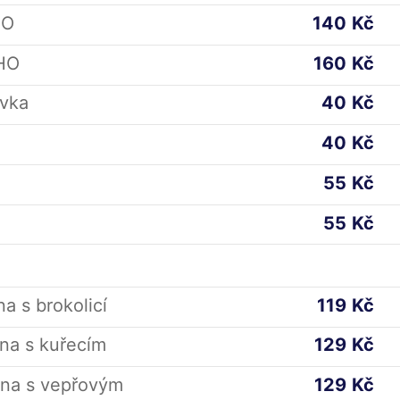
HO
140
Kč
PHO
160
Kč
évka
40
Kč
40
Kč
55
Kč
55
Kč
a s brokolicí
119
Kč
na s kuřecím
129
Kč
ina s vepřovým
129
Kč