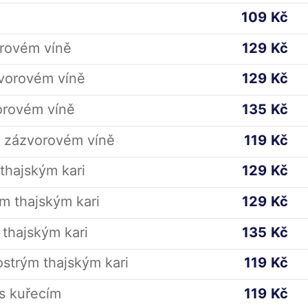
109
Kč
orovém víně
129
Kč
vorovém víně
129
Kč
orovém víně
135
Kč
 zázvorovém víně
119
Kč
 thajským kari
129
Kč
m thajským kari
129
Kč
 thajským kari
135
Kč
strým thajským kari
119
Kč
s kuřecím
119
Kč