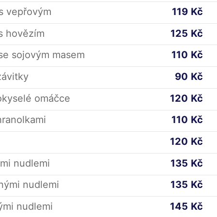
 s vepřovým
119
Kč
 s hovězím
125
Kč
 se sojovým masem
110
Kč
ávitky
90
Kč
kokyselé omáčce
120
Kč
hranolkami
110
Kč
120
Kč
ými nudlemi
135
Kč
nými nudlemi
135
Kč
ými nudlemi
145
Kč