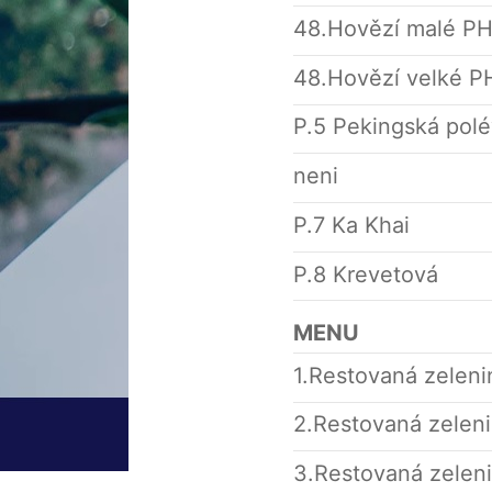
48.Hovězí malé P
48.Hovězí velké 
P.5 Pekingská pol
neni
P.7 Ka Khai
P.8 Krevetová
MENU
1.Restovaná zelenin
2.Restovaná zeleni
3.Restovaná zelen