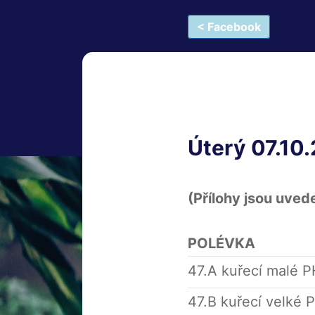
< Facebook
Úterý 07.10
(Přílohy jsou uved
POLÉVKA
47.A kuřecí malé 
47.B kuřecí velké 